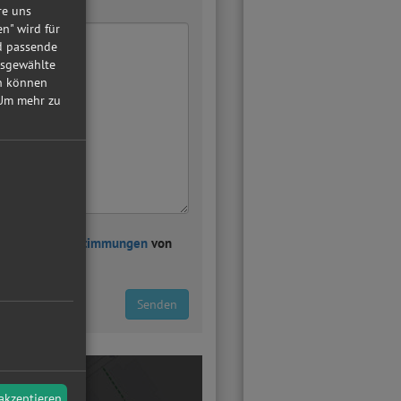
re uns
en" wird für
nd passende
usgewählte
in können
Um mehr zu
atenschutzbestimmungen
von
Senden
 akzeptieren