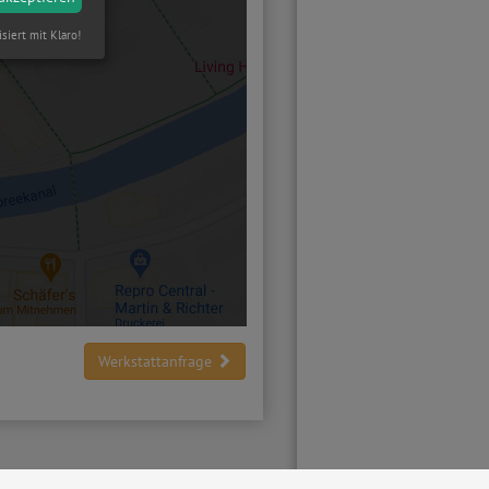
isiert mit Klaro!
Werkstattanfrage