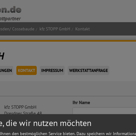
attpartner
esden/ Cossebaude
kfz STOPP GmbH
Kontakt
H
UNGEN
KONTAKT
IMPRESSUM
WERKSTATTANFRAGE
Ihr Name
kfz STOPP GmbH
Dresdner Straße 48
01156
Dresden/ Cossebaude
e, die wir nutzen möchten
Ihre E-Mail Adresse
Herr Sallmann
Ihnen den bestmöglichen Service bieten. Dazu speichern wir Information