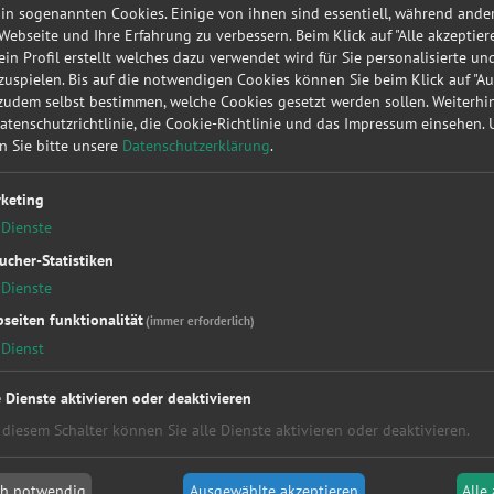
Ihre Nachricht
 in sogenannten Cookies. Einige von ihnen sind essentiell, während ande
Telefonnummer anzeigen
 Webseite und Ihre Erfahrung zu verbessern. Beim Klick auf "Alle akzeptier
 ein Profil erstellt welches dazu verwendet wird für Sie personalisierte u
E-Mail senden
uspielen. Bis auf die notwendigen Cookies können Sie beim Klick auf "A
 zudem selbst bestimmen, welche Cookies gesetzt werden sollen. Weiterh
Datenschutzrichtlinie, die Cookie-Richtlinie und das Impressum einsehen.
en Sie bitte unsere
Datenschutzerklärung
.
keting
Dienste
ucher-Statistiken
Dienste
Ich akzeptiere die
AGB
und die
D
seiten funktionalität
Autoreparaturen.de
(immer erforderlich)
Dienst
e Dienste aktivieren oder deaktivieren
 diesem Schalter können Sie alle Dienste aktivieren oder deaktivieren.
ch notwendig
Ausgewählte akzeptieren
Alle