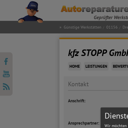
Geprüfter Werkst
»
Günstige Werkstätten
01156
Dr
kfz STOPP Gmb
HOME
LEISTUNGEN
BEWERT
Kontakt
Anschrift:
Dienst
Ansprechpartner:
Wir möchten 