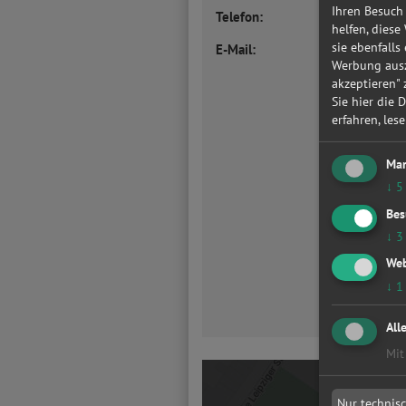
Ihren Besuch
Telefon:
helfen, diese
sie ebenfalls
E-Mail:
Werbung ausz
akzeptieren"
Sie hier die 
erfahren, les
Mar
↓
5
Bes
↓
3
Web
↓
1
All
Mit
Nur technis